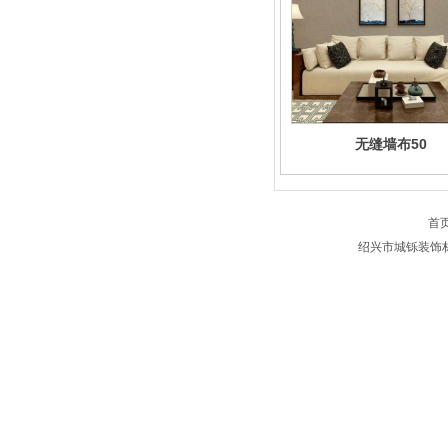
无缝墙布50
首
绍兴市城铄装饰材料