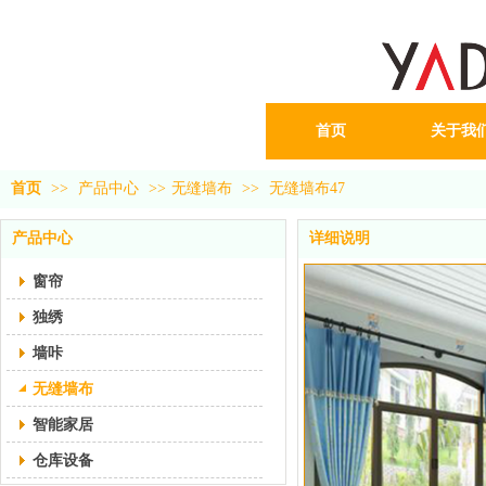
首页
关于我
首页
>>
产品中心
>>
无缝墙布
>>
无缝墙布47
产品中心
详细说明
窗帘
独绣
墙咔
无缝墙布
智能家居
仓库设备